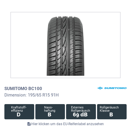
SUMITOMO BC100
Dimension: 195/65 R15 91H
Kraftstoff-
Nass-
Externes
Rollgeräusch
effizienz
haftung
Rollgeräusch
Klasse
D
B
69 dB
B
Hier klicken um das EU-Reifenlabel anzusehen