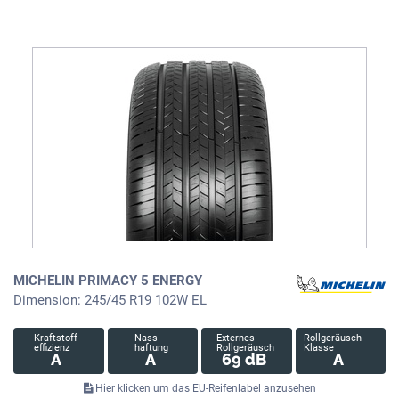
MICHELIN PRIMACY 5 ENERGY
Dimension: 245/45 R19 102W EL
Kraftstoff-
Nass-
Externes
Rollgeräusch
effizienz
haftung
Rollgeräusch
Klasse
A
A
69 dB
A
Hier klicken um das EU-Reifenlabel anzusehen