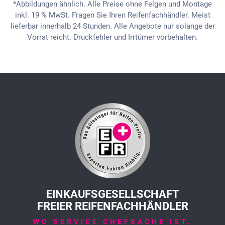
*Abbildungen ähnlich. Alle Preise ohne Felgen und Montage
inkl. 19 % MwSt. Fragen Sie Ihren Reifenfachhändler. Meist
lieferbar innerhalb 24 Stunden. Alle Angebote nur solange der
Vorrat reicht. Druckfehler und Irrtümer vorbehalten.
EINKAUFSGESELLSCHAFT
FREIER REIFENFACHHÄNDLER
WO SERVICE CHEFSACHE IST.