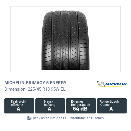
MICHELIN PRIMACY 5 ENERGY
Dimension: 225/45 R18 95W EL
Kraftstoff-
Nass-
Externes
Rollgeräusch
effizienz
haftung
Rollgeräusch
Klasse
A
A
69 dB
A
Hier klicken um das EU-Reifenlabel anzusehen