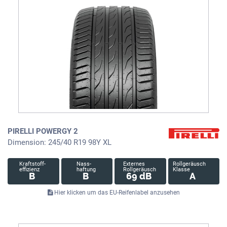
PIRELLI POWERGY 2
Dimension: 245/40 R19 98Y XL
Kraftstoff-
Nass-
Externes
Rollgeräusch
effizienz
haftung
Rollgeräusch
Klasse
B
B
69 dB
A
Hier klicken um das EU-Reifenlabel anzusehen