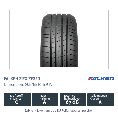
FALKEN ZIEX ZE320
Dimension: 205/55 R16 91V
Kraftstoff-
Nass-
Externes
Rollgeräusch
effizienz
haftung
Rollgeräusch
Klasse
C
A
67 dB
A
Hier klicken um das EU-Reifenlabel anzusehen