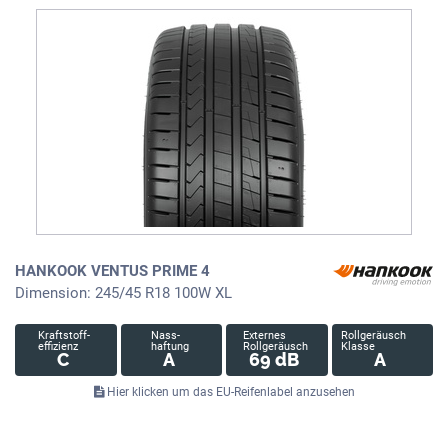
HANKOOK VENTUS PRIME 4
Dimension: 245/45 R18 100W XL
Kraftstoff-
Nass-
Externes
Rollgeräusch
effizienz
haftung
Rollgeräusch
Klasse
C
A
69 dB
A
Hier klicken um das EU-Reifenlabel anzusehen