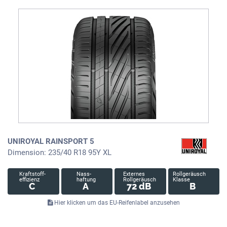
UNIROYAL RAINSPORT 5
Dimension: 235/40 R18 95Y XL
Kraftstoff-
Nass-
Externes
Rollgeräusch
effizienz
haftung
Rollgeräusch
Klasse
C
A
72 dB
B
Hier klicken um das EU-Reifenlabel anzusehen