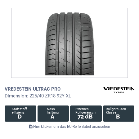
VREDESTEIN ULTRAC PRO
Dimension: 225/40 ZR18 92Y XL
Kraftstoff-
Nass-
Externes
Rollgeräusch
effizienz
haftung
Rollgeräusch
Klasse
D
A
72 dB
B
Hier klicken um das EU-Reifenlabel anzusehen