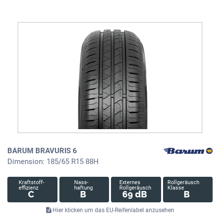
BARUM BRAVURIS 6
Dimension: 185/65 R15 88H
Kraftstoff-
Nass-
Externes
Rollgeräusch
effizienz
haftung
Rollgeräusch
Klasse
C
B
69 dB
B
Hier klicken um das EU-Reifenlabel anzusehen