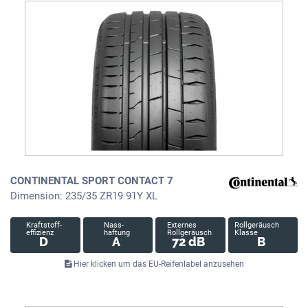
CONTINENTAL SPORT CONTACT 7
Dimension: 235/35 ZR19 91Y XL
Kraftstoff-
Nass-
Externes
Rollgeräusch
effizienz
haftung
Rollgeräusch
Klasse
D
A
72 dB
B
Hier klicken um das EU-Reifenlabel anzusehen