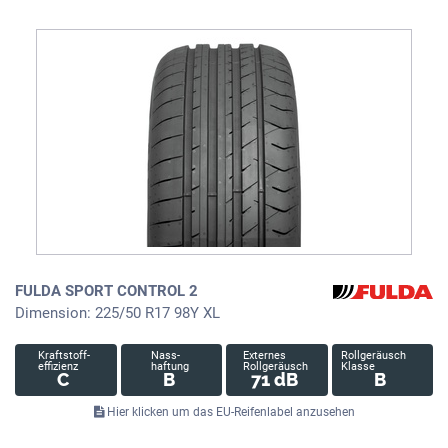
FULDA SPORT CONTROL 2
Dimension: 225/50 R17 98Y XL
Kraftstoff-
Nass-
Externes
Rollgeräusch
effizienz
haftung
Rollgeräusch
Klasse
C
B
71 dB
B
Hier klicken um das EU-Reifenlabel anzusehen