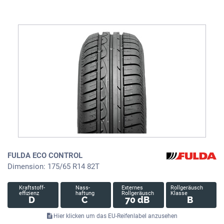
FULDA ECO CONTROL
Dimension: 175/65 R14 82T
Kraftstoff-
Nass-
Externes
Rollgeräusch
effizienz
haftung
Rollgeräusch
Klasse
D
C
70 dB
B
Hier klicken um das EU-Reifenlabel anzusehen