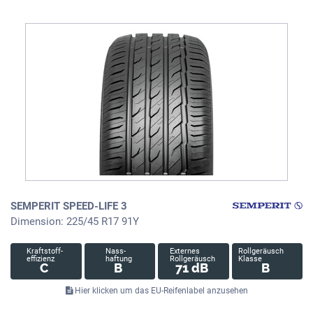
SEMPERIT SPEED-LIFE 3
Dimension: 225/45 R17 91Y
Kraftstoff-
Nass-
Externes
Rollgeräusch
effizienz
haftung
Rollgeräusch
Klasse
C
B
71 dB
B
Hier klicken um das EU-Reifenlabel anzusehen