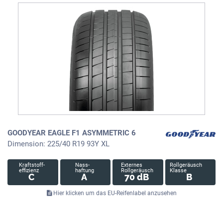
GOODYEAR EAGLE F1 ASYMMETRIC 6
Dimension: 225/40 R19 93Y XL
Kraftstoff-
Nass-
Externes
Rollgeräusch
effizienz
haftung
Rollgeräusch
Klasse
C
A
70 dB
B
Hier klicken um das EU-Reifenlabel anzusehen