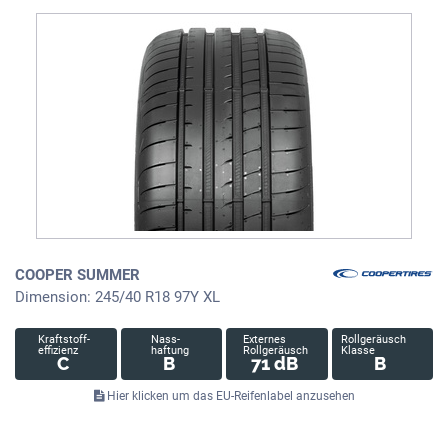
COOPER SUMMER
Dimension: 245/40 R18 97Y XL
Kraftstoff-
Nass-
Externes
Rollgeräusch
effizienz
haftung
Rollgeräusch
Klasse
C
B
71 dB
B
Hier klicken um das EU-Reifenlabel anzusehen