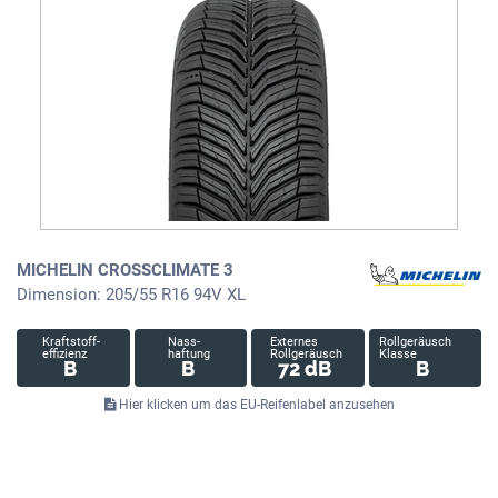
MICHELIN CROSSCLIMATE 3
Dimension: 205/55 R16 94V XL
Kraftstoff-
Nass-
Externes
Rollgeräusch
effizienz
haftung
Rollgeräusch
Klasse
B
B
72 dB
B
Hier klicken um das EU-Reifenlabel anzusehen