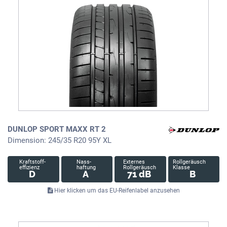
DUNLOP SPORT MAXX RT 2
Dimension: 245/35 R20 95Y XL
Kraftstoff-
Nass-
Externes
Rollgeräusch
effizienz
haftung
Rollgeräusch
Klasse
D
A
71 dB
B
Hier klicken um das EU-Reifenlabel anzusehen