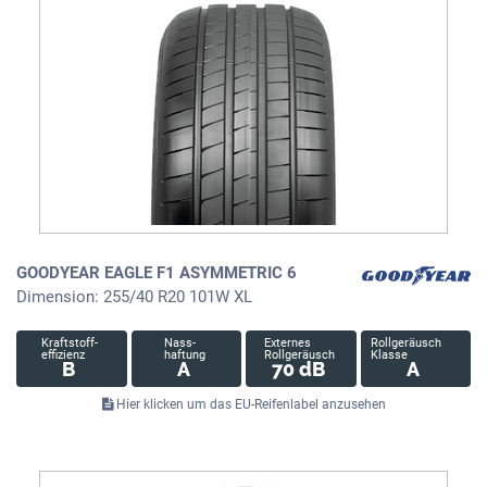
GOODYEAR EAGLE F1 ASYMMETRIC 6
Dimension: 255/40 R20 101W XL
Kraftstoff-
Nass-
Externes
Rollgeräusch
effizienz
haftung
Rollgeräusch
Klasse
B
A
70 dB
A
Hier klicken um das EU-Reifenlabel anzusehen