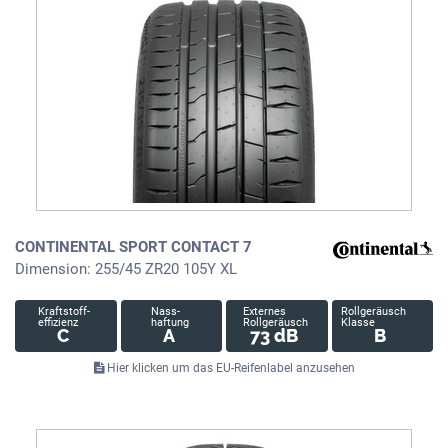
CONTINENTAL SPORT CONTACT 7
Dimension: 255/45 ZR20 105Y XL
Kraftstoff-
Nass-
Externes
Rollgeräusch
effizienz
haftung
Rollgeräusch
Klasse
C
A
73 dB
B
Hier klicken um das EU-Reifenlabel anzusehen